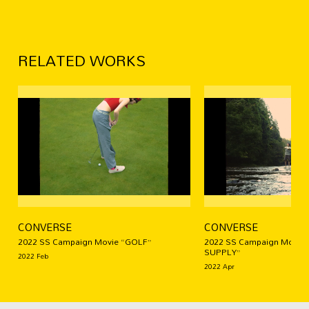
RELATED WORKS
CONVERSE
CONVERSE
2022 SS Campaign Movie “GOLF”
2022 SS Campaign Movie
SUPPLY”
2022 Feb
2022 Apr